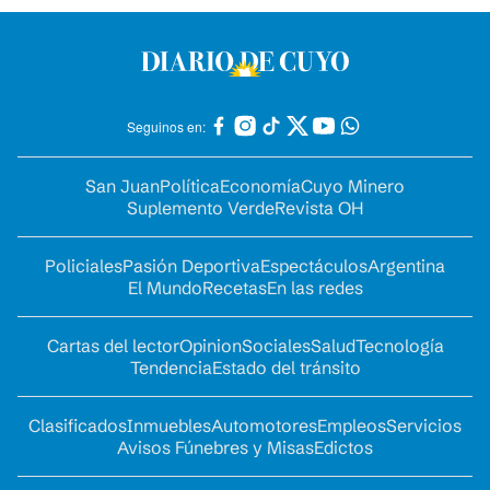
Seguinos en:
San Juan
Política
Economía
Cuyo Minero
Suplemento Verde
Revista OH
Policiales
Pasión Deportiva
Espectáculos
Argentina
El Mundo
Recetas
En las redes
Cartas del lector
Opinion
Sociales
Salud
Tecnología
Tendencia
Estado del tránsito
Clasificados
Inmuebles
Automotores
Empleos
Servicios
Avisos Fúnebres y Misas
Edictos