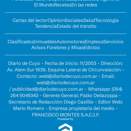
El Mundo
Recetas
En las redes
Cartas del lector
Opinion
Sociales
Salud
Tecnología
Tendencia
Estado del tránsito
Clasificados
Inmuebles
Automotores
Empleos
Servicios
Avisos Fúnebres y Misas
Edictos
Diario de Cuyo - Fecha de Inicio: 11/2003 - Dirección:
Av. Alem Sur 1639. Esquina Lateral de Circunvalación -
Contacto:
web@diariodecuyo.com.ar
- Email:
web@diariodecuyo.com.ar
/
publicidad@diariodecuyo.com.ar
-
Whatsapp: (054)
264 5045343 - Gerente General: Pablo Dellazoppa -
Secretario de Redacción: Diego Castillo - Editor Web:
Mario Romero - Empresa propietaria del medio -
FRANCISCO MONTES S.A.C.I.F.