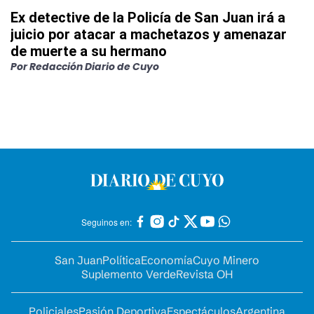
Ex detective de la Policía de San Juan irá a
juicio por atacar a machetazos y amenazar
de muerte a su hermano
Por
Redacción Diario de Cuyo
Seguinos en:
San Juan
Política
Economía
Cuyo Minero
Suplemento Verde
Revista OH
Policiales
Pasión Deportiva
Espectáculos
Argentina