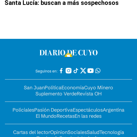
Santa Lucía: buscan a más sospechosos
Seguinos en:
San Juan
Política
Economía
Cuyo Minero
Suplemento Verde
Revista OH
Policiales
Pasión Deportiva
Espectáculos
Argentina
El Mundo
Recetas
En las redes
Cartas del lector
Opinion
Sociales
Salud
Tecnología