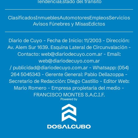
Tendencia
Estado del tránsito
Clasificados
Inmuebles
Automotores
Empleos
Servicios
Avisos Fúnebres y Misas
Edictos
Diario de Cuyo - Fecha de Inicio: 11/2003 - Dirección:
Av. Alem Sur 1639. Esquina Lateral de Circunvalación -
Contacto:
web@diariodecuyo.com.ar
- Email:
web@diariodecuyo.com.ar
/
publicidad@diariodecuyo.com.ar
-
Whatsapp: (054)
264 5045343 - Gerente General: Pablo Dellazoppa -
Secretario de Redacción: Diego Castillo - Editor Web:
Mario Romero - Empresa propietaria del medio -
FRANCISCO MONTES S.A.C.I.F.