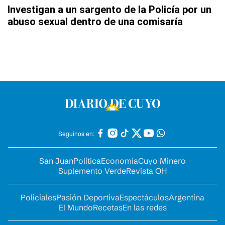
Investigan a un sargento de la Policía por un
abuso sexual dentro de una comisaría
Seguinos en:
San Juan
Política
Economía
Cuyo Minero
Suplemento Verde
Revista OH
Policiales
Pasión Deportiva
Espectáculos
Argentina
El Mundo
Recetas
En las redes