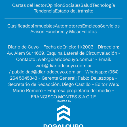
Cartas del lector
Opinion
Sociales
Salud
Tecnología
Tendencia
Estado del tránsito
Clasificados
Inmuebles
Automotores
Empleos
Servicios
Avisos Fúnebres y Misas
Edictos
Diario de Cuyo - Fecha de Inicio: 11/2003 - Dirección:
Av. Alem Sur 1639. Esquina Lateral de Circunvalación -
Contacto:
web@diariodecuyo.com.ar
- Email:
web@diariodecuyo.com.ar
/
publicidad@diariodecuyo.com.ar
-
Whatsapp: (054)
264 5045343 - Gerente General: Pablo Dellazoppa -
Secretario de Redacción: Diego Castillo - Editor Web:
Mario Romero - Empresa propietaria del medio -
FRANCISCO MONTES S.A.C.I.F.