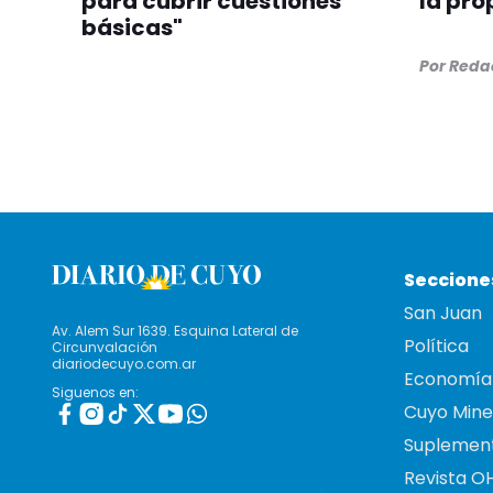
para cubrir cuestiones
la pro
básicas"
Por
Redac
Seccione
San Juan
Av. Alem Sur 1639. Esquina Lateral de
Política
Circunvalación
diariodecuyo.com.ar
Economía
Siguenos en:
Cuyo Mine
Suplemen
Revista O