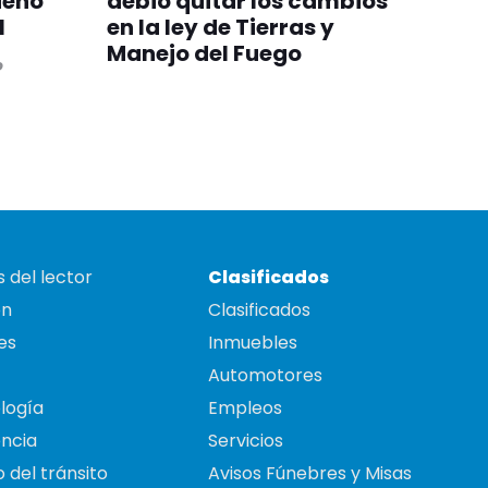
sueño
debió quitar los cambios
l
en la ley de Tierras y
Manejo del Fuego
o
 del lector
Clasificados
on
Clasificados
es
Inmuebles
Automotores
logía
Empleos
ncia
Servicios
 del tránsito
Avisos Fúnebres y Misas