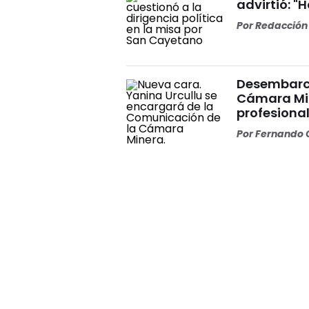
advirtió: "
Por
Redacción 
Desembarco
Cámara Min
profesiona
Por
Fernando O