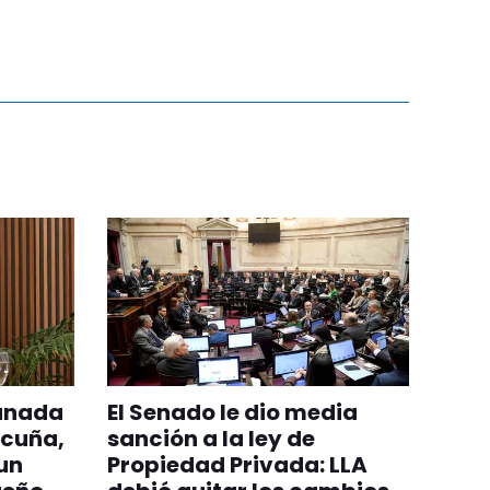
anada
El Senado le dio media
icuña,
sanción a la ley de
 un
Propiedad Privada: LLA