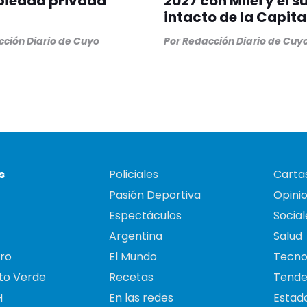
piedad privada
2027 con Milei y el 
intacto de la Capita
ción Diario de Cuyo
Por
Redacción Diario de Cuy
s
Policiales
Cartas
Pasión Deportiva
Opini
Espectáculos
Social
Argentina
Salud
ro
El Mundo
Tecno
to Verde
Recetas
Tende
H
En las redes
Estado