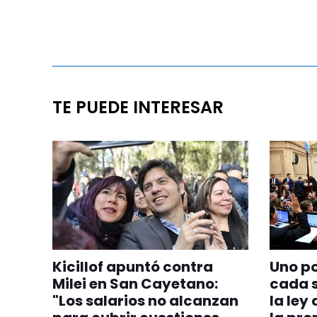
TE PUEDE INTERESAR
Kicillof apuntó contra
Uno po
Milei en San Cayetano:
cada 
"Los salarios no alcanzan
la ley