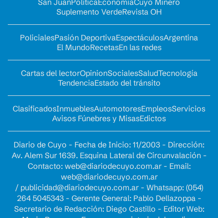
San Juan
Política
Economía
Cuyo Minero
Suplemento Verde
Revista OH
Policiales
Pasión Deportiva
Espectáculos
Argentina
El Mundo
Recetas
En las redes
Cartas del lector
Opinion
Sociales
Salud
Tecnología
Tendencia
Estado del tránsito
Clasificados
Inmuebles
Automotores
Empleos
Servicios
Avisos Fúnebres y Misas
Edictos
Diario de Cuyo - Fecha de Inicio: 11/2003 - Dirección:
Av. Alem Sur 1639. Esquina Lateral de Circunvalación -
Contacto:
web@diariodecuyo.com.ar
- Email:
web@diariodecuyo.com.ar
/
publicidad@diariodecuyo.com.ar
-
Whatsapp: (054)
264 5045343 - Gerente General: Pablo Dellazoppa -
Secretario de Redacción: Diego Castillo - Editor Web: