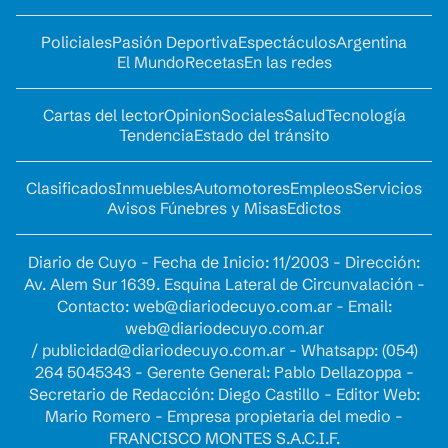
Policiales
Pasión Deportiva
Espectáculos
Argentina
El Mundo
Recetas
En las redes
Cartas del lector
Opinion
Sociales
Salud
Tecnología
Tendencia
Estado del tránsito
Clasificados
Inmuebles
Automotores
Empleos
Servicios
Avisos Fúnebres y Misas
Edictos
Diario de Cuyo - Fecha de Inicio: 11/2003 - Dirección:
Av. Alem Sur 1639. Esquina Lateral de Circunvalación -
Contacto:
web@diariodecuyo.com.ar
- Email:
web@diariodecuyo.com.ar
/
publicidad@diariodecuyo.com.ar
-
Whatsapp: (054)
264 5045343 - Gerente General: Pablo Dellazoppa -
Secretario de Redacción: Diego Castillo - Editor Web:
Mario Romero - Empresa propietaria del medio -
FRANCISCO MONTES S.A.C.I.F.