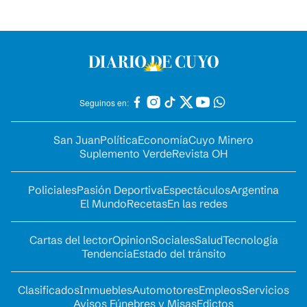
Seguinos en:
San Juan
Política
Economía
Cuyo Minero
Suplemento Verde
Revista OH
Policiales
Pasión Deportiva
Espectáculos
Argentina
El Mundo
Recetas
En las redes
Cartas del lector
Opinion
Sociales
Salud
Tecnología
Tendencia
Estado del tránsito
Clasificados
Inmuebles
Automotores
Empleos
Servicios
Avisos Fúnebres y Misas
Edictos