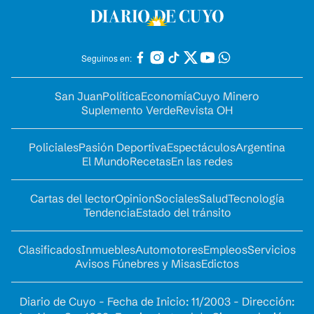
Seguinos en:
San Juan
Política
Economía
Cuyo Minero
Suplemento Verde
Revista OH
Policiales
Pasión Deportiva
Espectáculos
Argentina
El Mundo
Recetas
En las redes
Cartas del lector
Opinion
Sociales
Salud
Tecnología
Tendencia
Estado del tránsito
Clasificados
Inmuebles
Automotores
Empleos
Servicios
Avisos Fúnebres y Misas
Edictos
Diario de Cuyo - Fecha de Inicio: 11/2003 - Dirección: