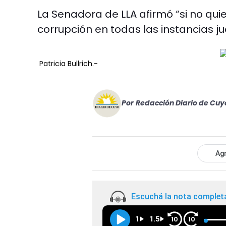
La Senadora de LLA afirmó “si no qu
corrupción en todas las instancias j
Patricia Bullrich.-
Por
Redacción Diario de Cuy
Agr
Escuchá la nota complet
1
1.5
10
10