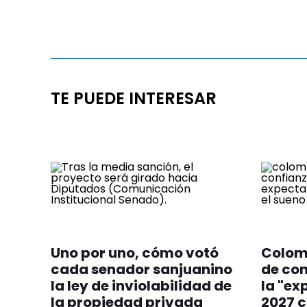
TE PUEDE INTERESAR
Uno por uno, cómo votó
Colom
cada senador sanjuanino
de con
la ley de inviolabilidad de
la "ex
la propiedad privada
2027 c