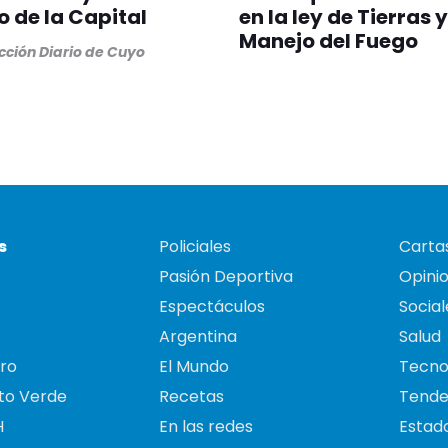
o de la Capital
en la ley de Tierras y
Manejo del Fuego
ción Diario de Cuyo
s
Policiales
Cartas
Pasión Deportiva
Opini
Espectáculos
Social
Argentina
Salud
ro
El Mundo
Tecno
to Verde
Recetas
Tende
H
En las redes
Estado