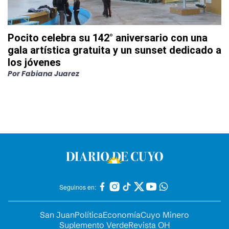
Pocito celebra su 142° aniversario con una
gala artística gratuita y un sunset dedicado a
los jóvenes
Por
Fabiana Juarez
Seguinos en:
San Juan
Política
Economía
Cuyo Minero
Suplemento Verde
Revista OH