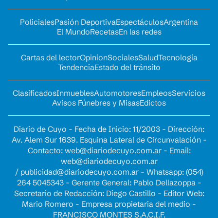
Policiales
Pasión Deportiva
Espectáculos
Argentina
El Mundo
Recetas
En las redes
Cartas del lector
Opinion
Sociales
Salud
Tecnología
Tendencia
Estado del tránsito
Clasificados
Inmuebles
Automotores
Empleos
Servicios
Avisos Fúnebres y Misas
Edictos
Diario de Cuyo - Fecha de Inicio: 11/2003 - Dirección:
Av. Alem Sur 1639. Esquina Lateral de Circunvalación -
Contacto:
web@diariodecuyo.com.ar
- Email:
web@diariodecuyo.com.ar
/
publicidad@diariodecuyo.com.ar
-
Whatsapp: (054)
264 5045343 - Gerente General: Pablo Dellazoppa -
Secretario de Redacción: Diego Castillo - Editor Web:
Mario Romero - Empresa propietaria del medio -
FRANCISCO MONTES S.A.C.I.F.