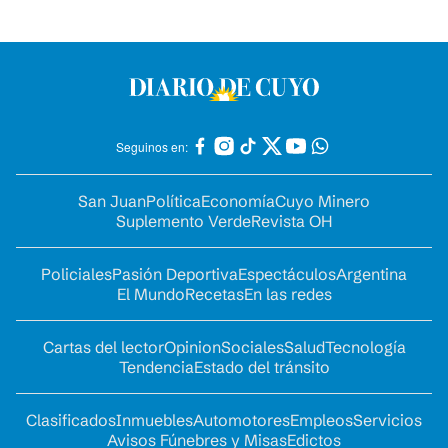
Seguinos en:
San Juan
Política
Economía
Cuyo Minero
Suplemento Verde
Revista OH
Policiales
Pasión Deportiva
Espectáculos
Argentina
El Mundo
Recetas
En las redes
Cartas del lector
Opinion
Sociales
Salud
Tecnología
Tendencia
Estado del tránsito
Clasificados
Inmuebles
Automotores
Empleos
Servicios
Avisos Fúnebres y Misas
Edictos