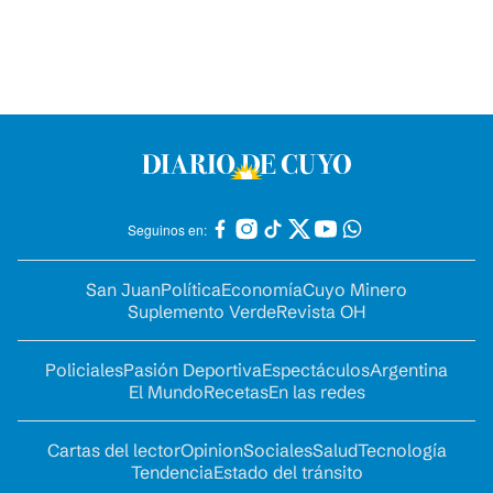
Seguinos en:
San Juan
Política
Economía
Cuyo Minero
Suplemento Verde
Revista OH
Policiales
Pasión Deportiva
Espectáculos
Argentina
El Mundo
Recetas
En las redes
Cartas del lector
Opinion
Sociales
Salud
Tecnología
Tendencia
Estado del tránsito