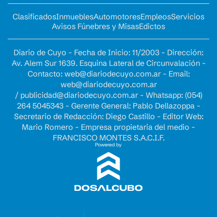
Clasificados
Inmuebles
Automotores
Empleos
Servicios
Avisos Fúnebres y Misas
Edictos
Diario de Cuyo - Fecha de Inicio: 11/2003 - Dirección:
Av. Alem Sur 1639. Esquina Lateral de Circunvalación -
Contacto:
web@diariodecuyo.com.ar
- Email:
web@diariodecuyo.com.ar
/
publicidad@diariodecuyo.com.ar
-
Whatsapp: (054)
264 5045343 - Gerente General: Pablo Dellazoppa -
Secretario de Redacción: Diego Castillo - Editor Web:
Mario Romero - Empresa propietaria del medio -
FRANCISCO MONTES S.A.C.I.F.