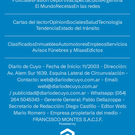
Policiales
Pasión Deportiva
Espectáculos
Argentina
El Mundo
Recetas
En las redes
Cartas del lector
Opinion
Sociales
Salud
Tecnología
Tendencia
Estado del tránsito
Clasificados
Inmuebles
Automotores
Empleos
Servicios
Avisos Fúnebres y Misas
Edictos
Diario de Cuyo - Fecha de Inicio: 11/2003 - Dirección:
Av. Alem Sur 1639. Esquina Lateral de Circunvalación -
Contacto:
web@diariodecuyo.com.ar
- Email:
web@diariodecuyo.com.ar
/
publicidad@diariodecuyo.com.ar
-
Whatsapp: (054)
264 5045343 - Gerente General: Pablo Dellazoppa -
Secretario de Redacción: Diego Castillo - Editor Web:
Mario Romero - Empresa propietaria del medio -
FRANCISCO MONTES S.A.C.I.F.