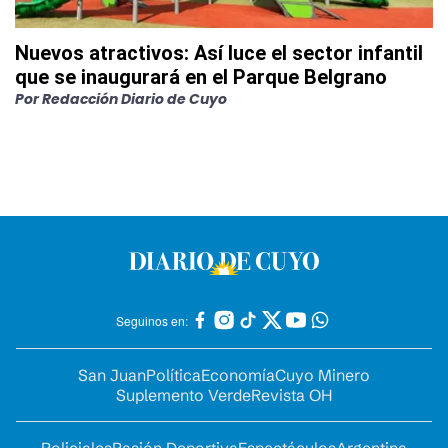
Nuevos atractivos: Así luce el sector infantil
que se inaugurará en el Parque Belgrano
Por
Redacción Diario de Cuyo
Seguinos en:
San Juan
Política
Economía
Cuyo Minero
Suplemento Verde
Revista OH