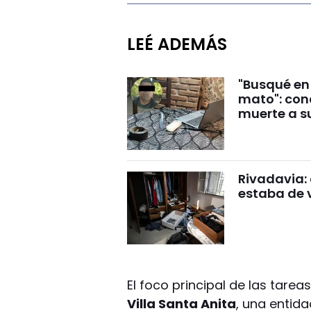
LEÉ ADEMÁS
"Busqué en
mato": con
muerte a s
Rivadavia: 
estaba de 
El foco principal de las tare
Villa Santa Anita
, una entid