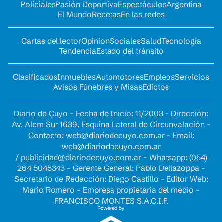
Policiales
Pasión Deportiva
Espectáculos
Argentina
El Mundo
Recetas
En las redes
Cartas del lector
Opinion
Sociales
Salud
Tecnología
Tendencia
Estado del tránsito
Clasificados
Inmuebles
Automotores
Empleos
Servicios
Avisos Fúnebres y Misas
Edictos
Diario de Cuyo - Fecha de Inicio: 11/2003 - Dirección:
Av. Alem Sur 1639. Esquina Lateral de Circunvalación -
Contacto:
web@diariodecuyo.com.ar
- Email:
web@diariodecuyo.com.ar
/
publicidad@diariodecuyo.com.ar
-
Whatsapp: (054)
264 5045343 - Gerente General: Pablo Dellazoppa -
Secretario de Redacción: Diego Castillo - Editor Web:
Mario Romero - Empresa propietaria del medio -
FRANCISCO MONTES S.A.C.I.F.