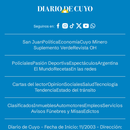
Seguinos en:
San Juan
Política
Economía
Cuyo Minero
Suplemento Verde
Revista OH
Policiales
Pasión Deportiva
Espectáculos
Argentina
El Mundo
Recetas
En las redes
Cartas del lector
Opinion
Sociales
Salud
Tecnología
Tendencia
Estado del tránsito
Clasificados
Inmuebles
Automotores
Empleos
Servicios
Avisos Fúnebres y Misas
Edictos
Diario de Cuyo - Fecha de Inicio: 11/2003 - Dirección: