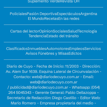
Suplemento Verde
Revista OH
Policiales
Pasión Deportiva
Espectáculos
Argentina
El Mundo
Recetas
En las redes
Cartas del lector
Opinion
Sociales
Salud
Tecnología
Tendencia
Estado del tránsito
Clasificados
Inmuebles
Automotores
Empleos
Servicios
Avisos Fúnebres y Misas
Edictos
Diario de Cuyo - Fecha de Inicio: 11/2003 - Dirección:
Av. Alem Sur 1639. Esquina Lateral de Circunvalación -
Contacto:
web@diariodecuyo.com.ar
- Email:
web@diariodecuyo.com.ar
/
publicidad@diariodecuyo.com.ar
-
Whatsapp: (054)
264 5045343 - Gerente General: Pablo Dellazoppa -
Secretario de Redacción: Diego Castillo - Editor Web:
Mario Romero - Empresa propietaria del medio -