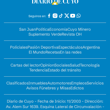
Seguinos en:
San Juan
Política
Economía
Cuyo Minero
Suplemento Verde
Revista OH
Policiales
Pasión Deportiva
Espectáculos
Argentina
El Mundo
Recetas
En las redes
Cartas del lector
Opinion
Sociales
Salud
Tecnología
Tendencia
Estado del tránsito
Clasificados
Inmuebles
Automotores
Empleos
Servicios
Avisos Fúnebres y Misas
Edictos
Diario de Cuyo - Fecha de Inicio: 11/2003 - Dirección:
Av. Alem Sur 1639. Esquina Lateral de Circunvalación -