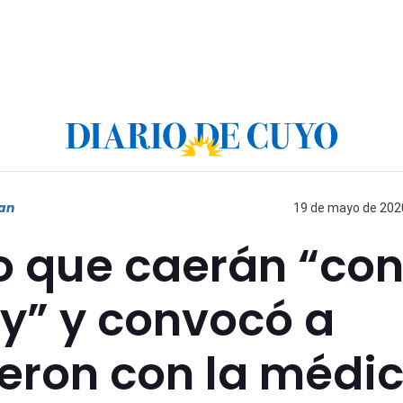
uan
19 de mayo de 2020
o que caerán “co
ey” y convocó a
ieron con la médi