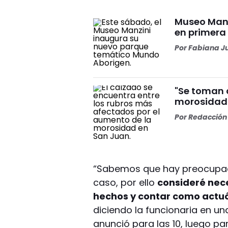
Museo Manz
en primera 
Por
Fabiana J
"Se toman c
morosidad 
Por
Redacción 
“Sabemos que hay preocupaci
caso, por ello
consideré nec
hechos y contar como actuó
diciendo la funcionaria en u
anunció para las 10, luego pa