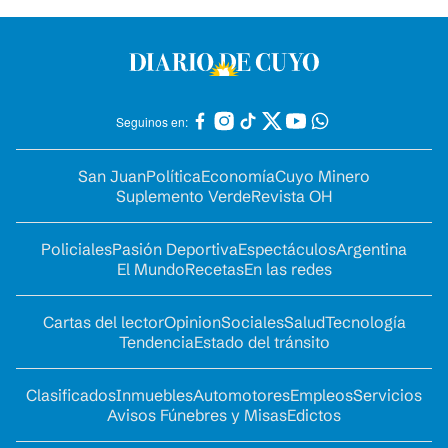
Seguinos en:
San Juan
Política
Economía
Cuyo Minero
Suplemento Verde
Revista OH
Policiales
Pasión Deportiva
Espectáculos
Argentina
El Mundo
Recetas
En las redes
Cartas del lector
Opinion
Sociales
Salud
Tecnología
Tendencia
Estado del tránsito
Clasificados
Inmuebles
Automotores
Empleos
Servicios
Avisos Fúnebres y Misas
Edictos