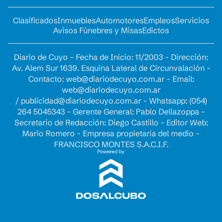
Clasificados
Inmuebles
Automotores
Empleos
Servicios
Avisos Fúnebres y Misas
Edictos
Diario de Cuyo - Fecha de Inicio: 11/2003 - Dirección:
Av. Alem Sur 1639. Esquina Lateral de Circunvalación -
Contacto:
web@diariodecuyo.com.ar
- Email:
web@diariodecuyo.com.ar
/
publicidad@diariodecuyo.com.ar
-
Whatsapp: (054)
264 5045343 - Gerente General: Pablo Dellazoppa -
Secretario de Redacción: Diego Castillo - Editor Web:
Mario Romero - Empresa propietaria del medio -
FRANCISCO MONTES S.A.C.I.F.