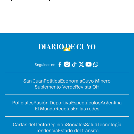
Seguinos en:
San Juan
Política
Economía
Cuyo Minero
Suplemento Verde
Revista OH
Policiales
Pasión Deportiva
Espectáculos
Argentina
El Mundo
Recetas
En las redes
Cartas del lector
Opinion
Sociales
Salud
Tecnología
Tendencia
Estado del tránsito