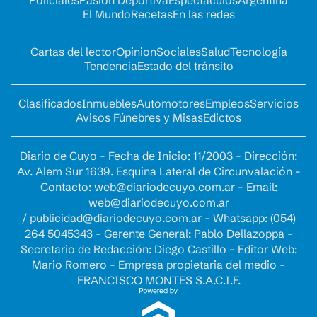
Policiales
Pasión Deportiva
Espectáculos
Argentina
El Mundo
Recetas
En las redes
Cartas del lector
Opinion
Sociales
Salud
Tecnología
Tendencia
Estado del tránsito
Clasificados
Inmuebles
Automotores
Empleos
Servicios
Avisos Fúnebres y Misas
Edictos
Diario de Cuyo - Fecha de Inicio: 11/2003 - Dirección:
Av. Alem Sur 1639. Esquina Lateral de Circunvalación -
Contacto:
web@diariodecuyo.com.ar
- Email:
web@diariodecuyo.com.ar
/
publicidad@diariodecuyo.com.ar
-
Whatsapp: (054)
264 5045343 - Gerente General: Pablo Dellazoppa -
Secretario de Redacción: Diego Castillo - Editor Web:
Mario Romero - Empresa propietaria del medio -
FRANCISCO MONTES S.A.C.I.F.