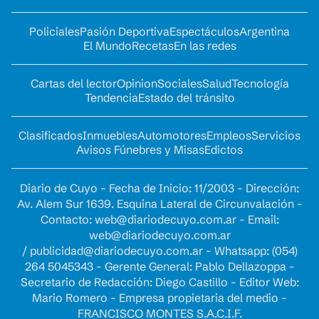
Policiales
Pasión Deportiva
Espectáculos
Argentina
El Mundo
Recetas
En las redes
Cartas del lector
Opinion
Sociales
Salud
Tecnología
Tendencia
Estado del tránsito
Clasificados
Inmuebles
Automotores
Empleos
Servicios
Avisos Fúnebres y Misas
Edictos
Diario de Cuyo - Fecha de Inicio: 11/2003 - Dirección:
Av. Alem Sur 1639. Esquina Lateral de Circunvalación -
Contacto:
web@diariodecuyo.com.ar
- Email:
web@diariodecuyo.com.ar
/
publicidad@diariodecuyo.com.ar
-
Whatsapp: (054)
264 5045343 - Gerente General: Pablo Dellazoppa -
Secretario de Redacción: Diego Castillo - Editor Web:
Mario Romero - Empresa propietaria del medio -
FRANCISCO MONTES S.A.C.I.F.