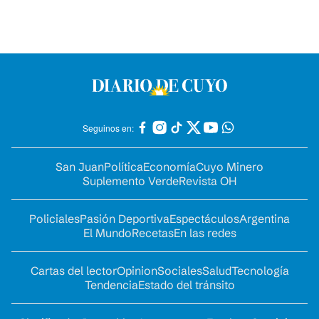
Seguinos en:
San Juan
Política
Economía
Cuyo Minero
Suplemento Verde
Revista OH
Policiales
Pasión Deportiva
Espectáculos
Argentina
El Mundo
Recetas
En las redes
Cartas del lector
Opinion
Sociales
Salud
Tecnología
Tendencia
Estado del tránsito