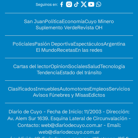
Seguinos en:
San Juan
Política
Economía
Cuyo Minero
Suplemento Verde
Revista OH
Policiales
Pasión Deportiva
Espectáculos
Argentina
El Mundo
Recetas
En las redes
Cartas del lector
Opinion
Sociales
Salud
Tecnología
Tendencia
Estado del tránsito
Clasificados
Inmuebles
Automotores
Empleos
Servicios
Avisos Fúnebres y Misas
Edictos
Diario de Cuyo - Fecha de Inicio: 11/2003 - Dirección:
Av. Alem Sur 1639. Esquina Lateral de Circunvalación -
Contacto:
web@diariodecuyo.com.ar
- Email:
web@diariodecuyo.com.ar