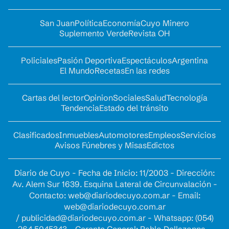
San Juan
Política
Economía
Cuyo Minero
Suplemento Verde
Revista OH
Policiales
Pasión Deportiva
Espectáculos
Argentina
El Mundo
Recetas
En las redes
Cartas del lector
Opinion
Sociales
Salud
Tecnología
Tendencia
Estado del tránsito
Clasificados
Inmuebles
Automotores
Empleos
Servicios
Avisos Fúnebres y Misas
Edictos
Diario de Cuyo - Fecha de Inicio: 11/2003 - Dirección:
Av. Alem Sur 1639. Esquina Lateral de Circunvalación -
Contacto:
web@diariodecuyo.com.ar
- Email:
web@diariodecuyo.com.ar
/
publicidad@diariodecuyo.com.ar
-
Whatsapp: (054)