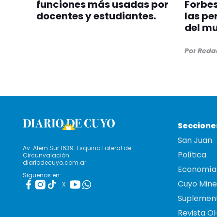
funciones más usadas por
Forbes
docentes y estudiantes.
las pe
del m
Por Reda
Seccione
San Juan
Av. Alem Sur 1639. Esquina Lateral de
Política
Circunvalación
diariodecuyo.com.ar
Economía
Siguenos en:
Cuyo Mine
X
Suplemen
Revista O