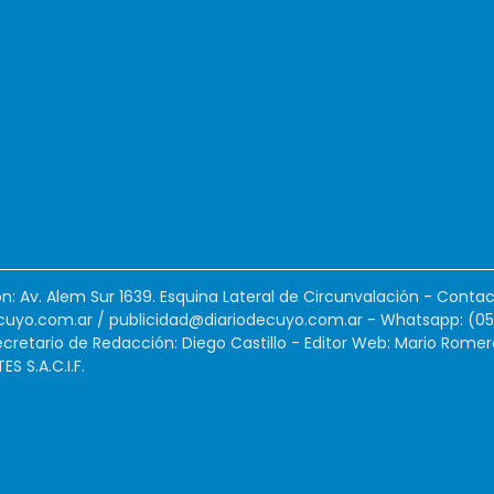
ión: Av. Alem Sur 1639. Esquina Lateral de Circunvalación - Contac
cuyo.com.ar
/
publicidad@diariodecuyo.com.ar
-
Whatsapp: (0
cretario de Redacción: Diego Castillo - Editor Web: Mario Romer
 S.A.C.I.F.