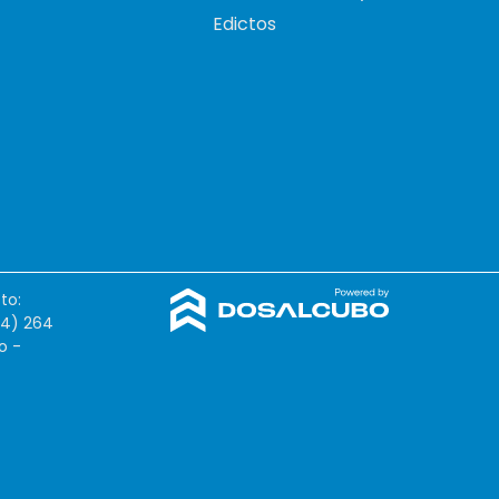
Edictos
to:
54) 264
o -