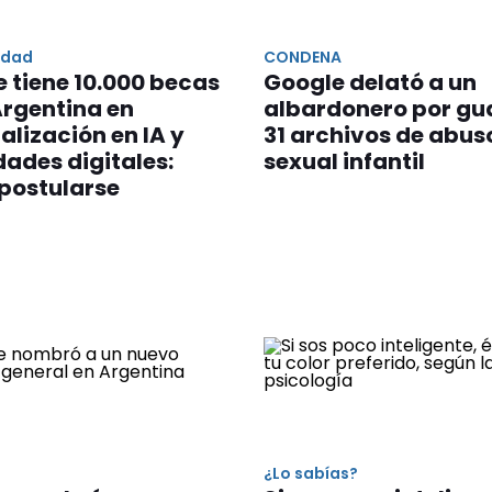
idad
CONDENA
 tiene 10.000 becas
Google delató a un
Argentina en
albardonero por gu
alización en IA y
31 archivos de abus
dades digitales:
sexual infantil
postularse
S
¿Lo sabías?