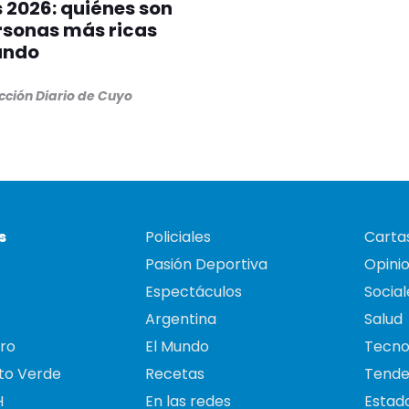
 2026: quiénes son
rsonas más ricas
undo
cción Diario de Cuyo
s
Policiales
Cartas
Pasión Deportiva
Opini
Espectáculos
Social
Argentina
Salud
ro
El Mundo
Tecno
to Verde
Recetas
Tende
H
En las redes
Estado