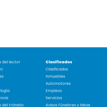
 del lector
Clasificados
on
Clasificados
es
Inmuebles
Automotores
logía
Empleos
ncia
Servicios
 del tránsito
Avisos Fúnebres y Misas