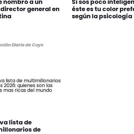
e nombró a un
Si sos poco inteligen
director general en
éste es tu color pref
tina
según la psicología
cción Diario de Cuyo
va lista de
illonarios de