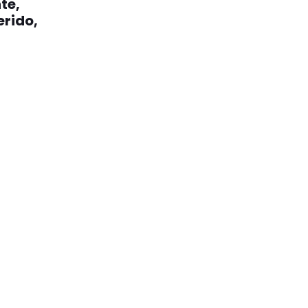
te,
erido,