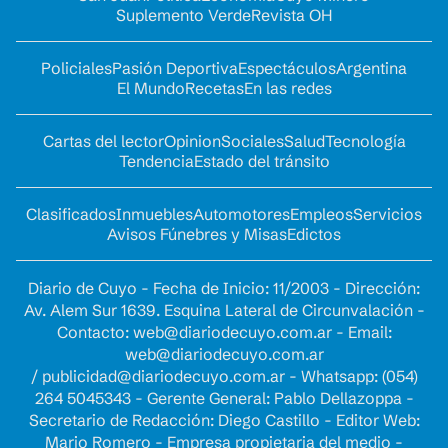
Suplemento Verde
Revista OH
Policiales
Pasión Deportiva
Espectáculos
Argentina
El Mundo
Recetas
En las redes
Cartas del lector
Opinion
Sociales
Salud
Tecnología
Tendencia
Estado del tránsito
Clasificados
Inmuebles
Automotores
Empleos
Servicios
Avisos Fúnebres y Misas
Edictos
Diario de Cuyo - Fecha de Inicio: 11/2003 - Dirección:
Av. Alem Sur 1639. Esquina Lateral de Circunvalación -
Contacto:
web@diariodecuyo.com.ar
- Email:
web@diariodecuyo.com.ar
/
publicidad@diariodecuyo.com.ar
-
Whatsapp: (054)
264 5045343 - Gerente General: Pablo Dellazoppa -
Secretario de Redacción: Diego Castillo - Editor Web:
Mario Romero - Empresa propietaria del medio -