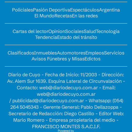
Policiales
Pasión Deportiva
Espectáculos
Argentina
El Mundo
Recetas
En las redes
Cartas del lector
Opinion
Sociales
Salud
Tecnología
Tendencia
Estado del tránsito
Clasificados
Inmuebles
Automotores
Empleos
Servicios
Avisos Fúnebres y Misas
Edictos
Diario de Cuyo - Fecha de Inicio: 11/2003 - Dirección:
Av. Alem Sur 1639. Esquina Lateral de Circunvalación -
Contacto:
web@diariodecuyo.com.ar
- Email:
web@diariodecuyo.com.ar
/
publicidad@diariodecuyo.com.ar
-
Whatsapp: (054)
264 5045343 - Gerente General: Pablo Dellazoppa -
Secretario de Redacción: Diego Castillo - Editor Web:
Mario Romero - Empresa propietaria del medio -
FRANCISCO MONTES S.A.C.I.F.