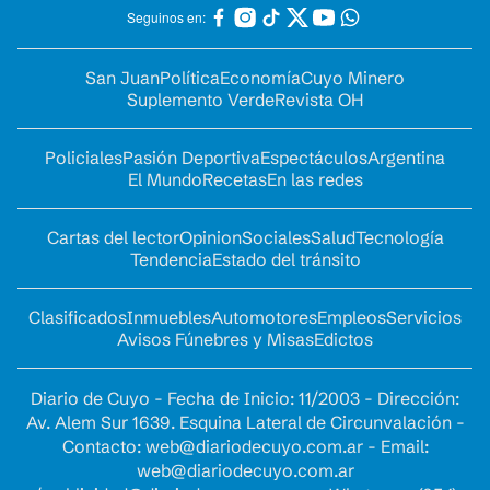
Seguinos en:
San Juan
Política
Economía
Cuyo Minero
Suplemento Verde
Revista OH
Policiales
Pasión Deportiva
Espectáculos
Argentina
El Mundo
Recetas
En las redes
Cartas del lector
Opinion
Sociales
Salud
Tecnología
Tendencia
Estado del tránsito
Clasificados
Inmuebles
Automotores
Empleos
Servicios
Avisos Fúnebres y Misas
Edictos
Diario de Cuyo - Fecha de Inicio: 11/2003 - Dirección:
Av. Alem Sur 1639. Esquina Lateral de Circunvalación -
Contacto:
web@diariodecuyo.com.ar
- Email:
web@diariodecuyo.com.ar