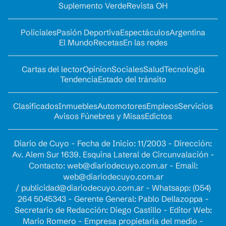
Suplemento Verde
Revista OH
Policiales
Pasión Deportiva
Espectáculos
Argentina
El Mundo
Recetas
En las redes
Cartas del lector
Opinion
Sociales
Salud
Tecnología
Tendencia
Estado del tránsito
Clasificados
Inmuebles
Automotores
Empleos
Servicios
Avisos Fúnebres y Misas
Edictos
Diario de Cuyo - Fecha de Inicio: 11/2003 - Dirección:
Av. Alem Sur 1639. Esquina Lateral de Circunvalación -
Contacto:
web@diariodecuyo.com.ar
- Email:
web@diariodecuyo.com.ar
/
publicidad@diariodecuyo.com.ar
-
Whatsapp: (054)
264 5045343 - Gerente General: Pablo Dellazoppa -
Secretario de Redacción: Diego Castillo - Editor Web:
Mario Romero - Empresa propietaria del medio -