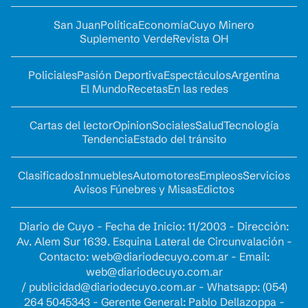
San Juan
Política
Economía
Cuyo Minero
Suplemento Verde
Revista OH
Policiales
Pasión Deportiva
Espectáculos
Argentina
El Mundo
Recetas
En las redes
Cartas del lector
Opinion
Sociales
Salud
Tecnología
Tendencia
Estado del tránsito
Clasificados
Inmuebles
Automotores
Empleos
Servicios
Avisos Fúnebres y Misas
Edictos
Diario de Cuyo - Fecha de Inicio: 11/2003 - Dirección:
Av. Alem Sur 1639. Esquina Lateral de Circunvalación -
Contacto:
web@diariodecuyo.com.ar
- Email:
web@diariodecuyo.com.ar
/
publicidad@diariodecuyo.com.ar
-
Whatsapp: (054)
264 5045343 - Gerente General: Pablo Dellazoppa -