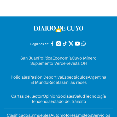
Seguinos en:
San Juan
Política
Economía
Cuyo Minero
Suplemento Verde
Revista OH
Policiales
Pasión Deportiva
Espectáculos
Argentina
El Mundo
Recetas
En las redes
Cartas del lector
Opinion
Sociales
Salud
Tecnología
Tendencia
Estado del tránsito
Clasificados
Inmuebles
Automotores
Empleos
Servicios