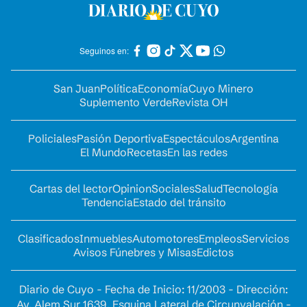
Seguinos en:
San Juan
Política
Economía
Cuyo Minero
Suplemento Verde
Revista OH
Policiales
Pasión Deportiva
Espectáculos
Argentina
El Mundo
Recetas
En las redes
Cartas del lector
Opinion
Sociales
Salud
Tecnología
Tendencia
Estado del tránsito
Clasificados
Inmuebles
Automotores
Empleos
Servicios
Avisos Fúnebres y Misas
Edictos
Diario de Cuyo - Fecha de Inicio: 11/2003 - Dirección:
Av. Alem Sur 1639. Esquina Lateral de Circunvalación -