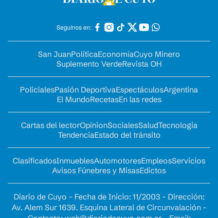
Seguinos en:
San Juan
Política
Economía
Cuyo Minero
Suplemento Verde
Revista OH
Policiales
Pasión Deportiva
Espectáculos
Argentina
El Mundo
Recetas
En las redes
Cartas del lector
Opinion
Sociales
Salud
Tecnología
Tendencia
Estado del tránsito
Clasificados
Inmuebles
Automotores
Empleos
Servicios
Avisos Fúnebres y Misas
Edictos
Diario de Cuyo - Fecha de Inicio: 11/2003 - Dirección:
Av. Alem Sur 1639. Esquina Lateral de Circunvalación -
Contacto:
web@diariodecuyo.com.ar
- Email: