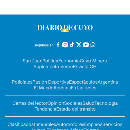
Seguinos en:
San Juan
Política
Economía
Cuyo Minero
Suplemento Verde
Revista OH
Policiales
Pasión Deportiva
Espectáculos
Argentina
El Mundo
Recetas
En las redes
Cartas del lector
Opinion
Sociales
Salud
Tecnología
Tendencia
Estado del tránsito
Clasificados
Inmuebles
Automotores
Empleos
Servicios