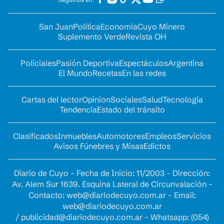
San Juan
Política
Economía
Cuyo Minero
Suplemento Verde
Revista OH
Policiales
Pasión Deportiva
Espectáculos
Argentina
El Mundo
Recetas
En las redes
Cartas del lector
Opinion
Sociales
Salud
Tecnología
Tendencia
Estado del tránsito
Clasificados
Inmuebles
Automotores
Empleos
Servicios
Avisos Fúnebres y Misas
Edictos
Diario de Cuyo - Fecha de Inicio: 11/2003 - Dirección:
Av. Alem Sur 1639. Esquina Lateral de Circunvalación -
Contacto:
web@diariodecuyo.com.ar
- Email:
web@diariodecuyo.com.ar
/
publicidad@diariodecuyo.com.ar
-
Whatsapp: (054)