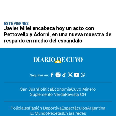
ESTE VIERNES
Javier Milei encabeza hoy un acto con
Pettovello y Adorni, en una nueva muestra de
respaldo en medio del escándalo
Seguinos en:
San Juan
Política
Economía
Cuyo Minero
Suplemento Verde
Revista OH
Policiales
Pasión Deportiva
Espectáculos
Argentina
El Mundo
Recetas
En las redes