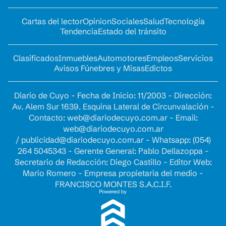
Cartas del lector
Opinion
Sociales
Salud
Tecnología
Tendencia
Estado del tránsito
Clasificados
Inmuebles
Automotores
Empleos
Servicios
Avisos Fúnebres y Misas
Edictos
Diario de Cuyo - Fecha de Inicio: 11/2003 - Dirección:
Av. Alem Sur 1639. Esquina Lateral de Circunvalación -
Contacto:
web@diariodecuyo.com.ar
- Email:
web@diariodecuyo.com.ar
/
publicidad@diariodecuyo.com.ar
-
Whatsapp: (054)
264 5045343 - Gerente General: Pablo Dellazoppa -
Secretario de Redacción: Diego Castillo - Editor Web:
Mario Romero - Empresa propietaria del medio -
FRANCISCO MONTES S.A.C.I.F.