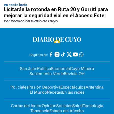
en santa lucía
Licitarán la rotonda en Ruta 20 y Gorriti para
mejorar la seguridad vial en el Acceso Este
Por Redacción Diario de Cuyo
Seguinos en:
San Juan
Política
Economía
Cuyo Minero
Suplemento Verde
Revista OH
Policiales
Pasión Deportiva
Espectáculos
Argentina
El Mundo
Recetas
En las redes
Cartas del lector
Opinion
Sociales
Salud
Tecnología
Tendencia
Estado del tránsito