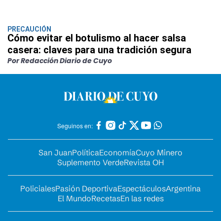
PRECAUCIÓN
Cómo evitar el botulismo al hacer salsa
casera: claves para una tradición segura
Por Redacción Diario de Cuyo
Seguinos en:
San Juan
Política
Economía
Cuyo Minero
Suplemento Verde
Revista OH
Policiales
Pasión Deportiva
Espectáculos
Argentina
El Mundo
Recetas
En las redes