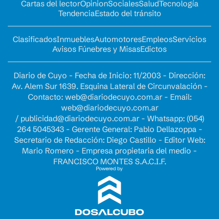
Cartas del lector
Opinion
Sociales
Salud
Tecnología
Tendencia
Estado del tránsito
Clasificados
Inmuebles
Automotores
Empleos
Servicios
Avisos Fúnebres y Misas
Edictos
Diario de Cuyo - Fecha de Inicio: 11/2003 - Dirección:
Av. Alem Sur 1639. Esquina Lateral de Circunvalación -
Contacto:
web@diariodecuyo.com.ar
- Email:
web@diariodecuyo.com.ar
/
publicidad@diariodecuyo.com.ar
-
Whatsapp: (054)
264 5045343 - Gerente General: Pablo Dellazoppa -
Secretario de Redacción: Diego Castillo - Editor Web:
Mario Romero - Empresa propietaria del medio -
FRANCISCO MONTES S.A.C.I.F.