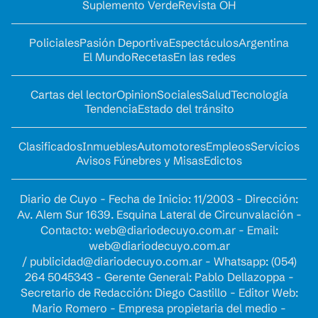
Suplemento Verde
Revista OH
Policiales
Pasión Deportiva
Espectáculos
Argentina
El Mundo
Recetas
En las redes
Cartas del lector
Opinion
Sociales
Salud
Tecnología
Tendencia
Estado del tránsito
Clasificados
Inmuebles
Automotores
Empleos
Servicios
Avisos Fúnebres y Misas
Edictos
Diario de Cuyo - Fecha de Inicio: 11/2003 - Dirección:
Av. Alem Sur 1639. Esquina Lateral de Circunvalación -
Contacto:
web@diariodecuyo.com.ar
- Email:
web@diariodecuyo.com.ar
/
publicidad@diariodecuyo.com.ar
-
Whatsapp: (054)
264 5045343 - Gerente General: Pablo Dellazoppa -
Secretario de Redacción: Diego Castillo - Editor Web:
Mario Romero - Empresa propietaria del medio -