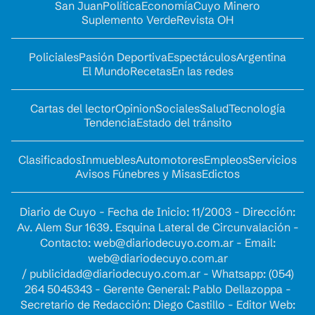
San Juan
Política
Economía
Cuyo Minero
Suplemento Verde
Revista OH
Policiales
Pasión Deportiva
Espectáculos
Argentina
El Mundo
Recetas
En las redes
Cartas del lector
Opinion
Sociales
Salud
Tecnología
Tendencia
Estado del tránsito
Clasificados
Inmuebles
Automotores
Empleos
Servicios
Avisos Fúnebres y Misas
Edictos
Diario de Cuyo - Fecha de Inicio: 11/2003 - Dirección:
Av. Alem Sur 1639. Esquina Lateral de Circunvalación -
Contacto:
web@diariodecuyo.com.ar
- Email:
web@diariodecuyo.com.ar
/
publicidad@diariodecuyo.com.ar
-
Whatsapp: (054)
264 5045343 - Gerente General: Pablo Dellazoppa -
Secretario de Redacción: Diego Castillo - Editor Web: