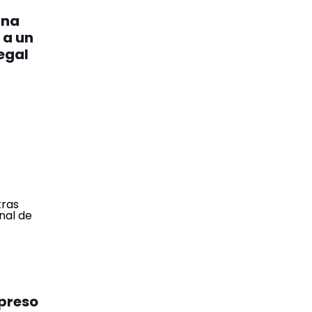
una
 a un
egal
preso