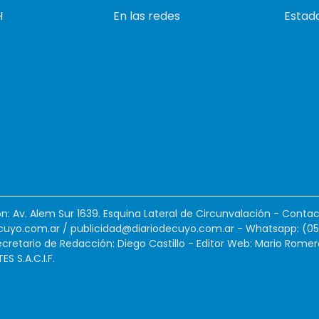
H
En las redes
Estado
ión: Av. Alem Sur 1639. Esquina Lateral de Circunvalación - Contac
cuyo.com.ar
/
publicidad@diariodecuyo.com.ar
-
Whatsapp: (0
cretario de Redacción: Diego Castillo - Editor Web: Mario Romer
 S.A.C.I.F.