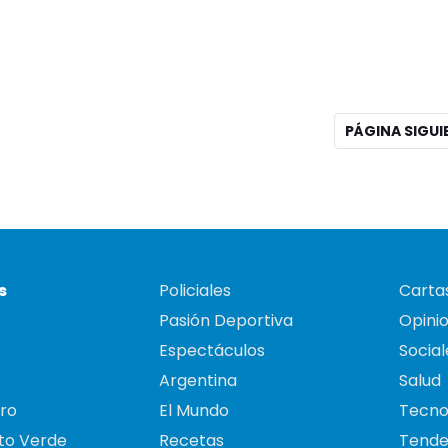
PÁGINA SIGU
s
Policiales
Cartas
Pasión Deportiva
Opini
Espectáculos
Social
Argentina
Salud
ro
El Mundo
Tecno
to Verde
Recetas
Tende