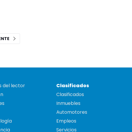
IENTE
 del lector
Clasificados
on
Clasificados
es
Inmuebles
Automotores
logía
Empleos
ncia
Servicios