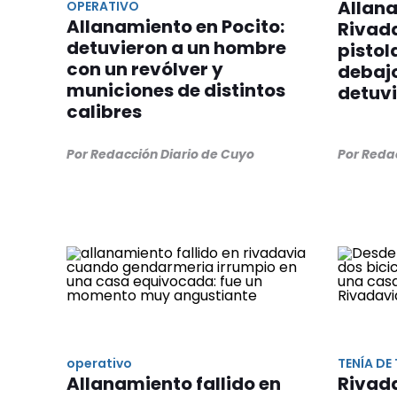
Allan
OPERATIVO
Allanamiento en Pocito:
Rivad
detuvieron a un hombre
pistol
con un revólver y
debajo
municiones de distintos
detuv
calibres
Por Redacción Diario de Cuyo
Por Reda
operativo
TENÍA DE
Allanamiento fallido en
Rivada