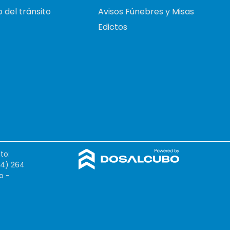
 del tránsito
Avisos Fúnebres y Misas
Edictos
to:
54) 264
o -