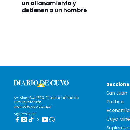
un allanamiento y
detienen a un hombre
Seccione
San Juan
Av. Alem Sur 1639. Esquina Lateral de
Política
Circunvalación
diariodecuyo.com.ar
Economía
Siguenos en:
Cuyo Mine
X
Suplemen