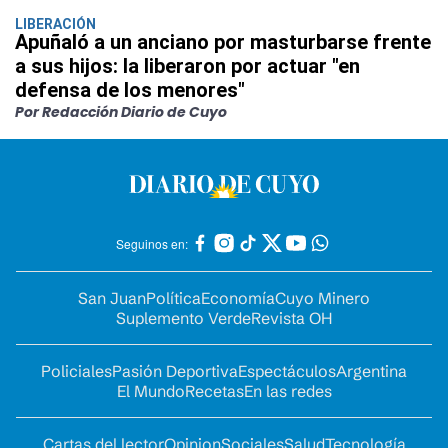
LIBERACIÓN
Apuñaló a un anciano por masturbarse frente
a sus hijos: la liberaron por actuar "en
defensa de los menores"
Por Redacción Diario de Cuyo
Seguinos en:
San Juan
Política
Economía
Cuyo Minero
Suplemento Verde
Revista OH
Policiales
Pasión Deportiva
Espectáculos
Argentina
El Mundo
Recetas
En las redes
Cartas del lector
Opinion
Sociales
Salud
Tecnología