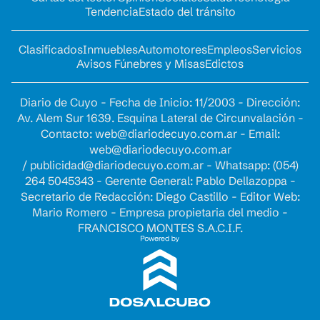
Tendencia
Estado del tránsito
Clasificados
Inmuebles
Automotores
Empleos
Servicios
Avisos Fúnebres y Misas
Edictos
Diario de Cuyo - Fecha de Inicio: 11/2003 - Dirección:
Av. Alem Sur 1639. Esquina Lateral de Circunvalación -
Contacto:
web@diariodecuyo.com.ar
- Email:
web@diariodecuyo.com.ar
/
publicidad@diariodecuyo.com.ar
-
Whatsapp: (054)
264 5045343 - Gerente General: Pablo Dellazoppa -
Secretario de Redacción: Diego Castillo - Editor Web:
Mario Romero - Empresa propietaria del medio -
FRANCISCO MONTES S.A.C.I.F.