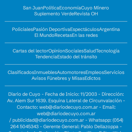
San Juan
Política
Economía
Cuyo Minero
Suplemento Verde
Revista OH
Policiales
Pasión Deportiva
Espectáculos
Argentina
El Mundo
Recetas
En las redes
Cartas del lector
Opinion
Sociales
Salud
Tecnología
Tendencia
Estado del tránsito
Clasificados
Inmuebles
Automotores
Empleos
Servicios
Avisos Fúnebres y Misas
Edictos
Diario de Cuyo - Fecha de Inicio: 11/2003 - Dirección:
Av. Alem Sur 1639. Esquina Lateral de Circunvalación -
Contacto:
web@diariodecuyo.com.ar
- Email:
web@diariodecuyo.com.ar
/
publicidad@diariodecuyo.com.ar
-
Whatsapp: (054)
264 5045343 - Gerente General: Pablo Dellazoppa -