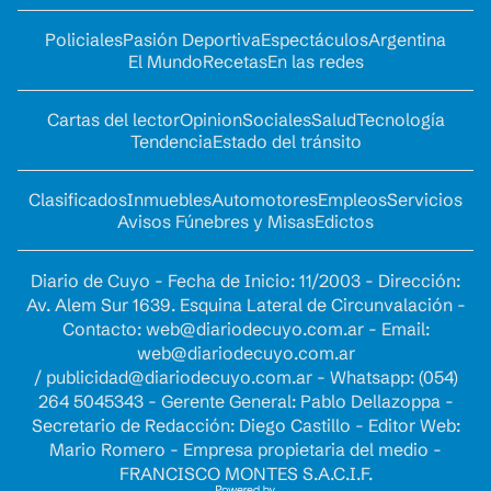
Policiales
Pasión Deportiva
Espectáculos
Argentina
El Mundo
Recetas
En las redes
Cartas del lector
Opinion
Sociales
Salud
Tecnología
Tendencia
Estado del tránsito
Clasificados
Inmuebles
Automotores
Empleos
Servicios
Avisos Fúnebres y Misas
Edictos
Diario de Cuyo - Fecha de Inicio: 11/2003 - Dirección:
Av. Alem Sur 1639. Esquina Lateral de Circunvalación -
Contacto:
web@diariodecuyo.com.ar
- Email:
web@diariodecuyo.com.ar
/
publicidad@diariodecuyo.com.ar
-
Whatsapp: (054)
264 5045343 - Gerente General: Pablo Dellazoppa -
Secretario de Redacción: Diego Castillo - Editor Web:
Mario Romero - Empresa propietaria del medio -
FRANCISCO MONTES S.A.C.I.F.