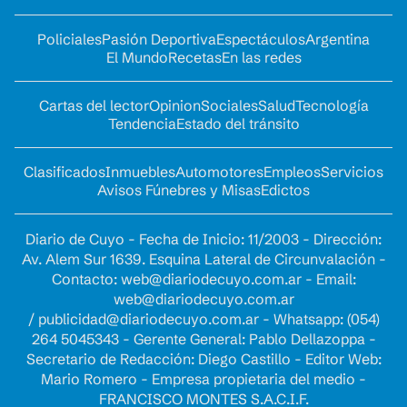
Policiales
Pasión Deportiva
Espectáculos
Argentina
El Mundo
Recetas
En las redes
Cartas del lector
Opinion
Sociales
Salud
Tecnología
Tendencia
Estado del tránsito
Clasificados
Inmuebles
Automotores
Empleos
Servicios
Avisos Fúnebres y Misas
Edictos
Diario de Cuyo - Fecha de Inicio: 11/2003 - Dirección:
Av. Alem Sur 1639. Esquina Lateral de Circunvalación -
Contacto:
web@diariodecuyo.com.ar
- Email:
web@diariodecuyo.com.ar
/
publicidad@diariodecuyo.com.ar
-
Whatsapp: (054)
264 5045343 - Gerente General: Pablo Dellazoppa -
Secretario de Redacción: Diego Castillo - Editor Web:
Mario Romero - Empresa propietaria del medio -
FRANCISCO MONTES S.A.C.I.F.