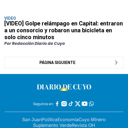
VIDEO
[VIDEO] Golpe relámpago en Capital: entraron
a un consorcio y robaron una bicicleta en
solo cinco minutos
Por Redacción Diario de Cuyo
PÁGINA SIGUIENTE
Seguinos en:
San Juan
Política
Economía
Cuyo Minero
Suplemento Verde
Revista OH