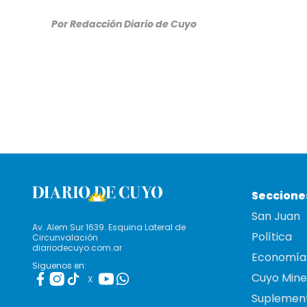
Por Redacción Diario de Cuyo
Seccione
San Juan
Av. Alem Sur 1639. Esquina Lateral de
Política
Circunvalación
diariodecuyo.com.ar
Economía
Siguenos en:
Cuyo Mine
X
Suplemen