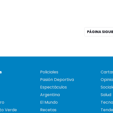
PÁGINA SIGU
s
Policiales
Cartas
Pasión Deportiva
Opini
Espectáculos
Social
Argentina
Salud
ro
El Mundo
Tecno
to Verde
Recetas
Tende