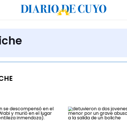
iche
ICHE