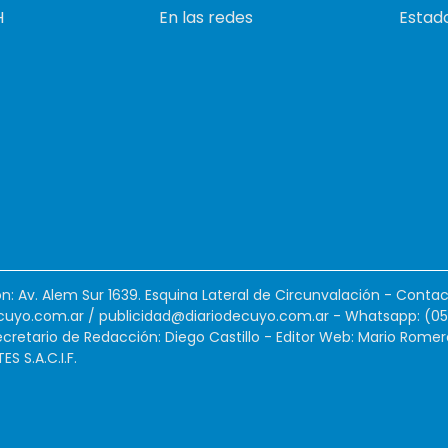
H
En las redes
Estado
ión: Av. Alem Sur 1639. Esquina Lateral de Circunvalación - Contac
cuyo.com.ar
/
publicidad@diariodecuyo.com.ar
-
Whatsapp: (0
cretario de Redacción: Diego Castillo - Editor Web: Mario Romer
 S.A.C.I.F.