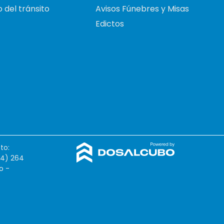
 del tránsito
Avisos Fúnebres y Misas
Edictos
to:
54) 264
o -