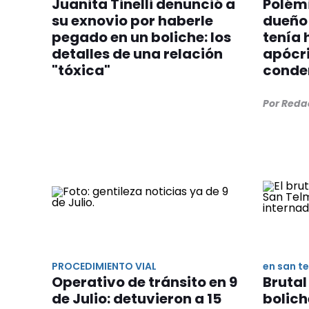
Juanita Tinelli denunció a
Polémi
su exnovio por haberle
dueño 
pegado en un boliche: los
tenía 
detalles de una relación
apócri
"tóxica"
conde
Por Reda
PROCEDIMIENTO VIAL
en san t
Operativo de tránsito en 9
Brutal
de Julio: detuvieron a 15
bolich