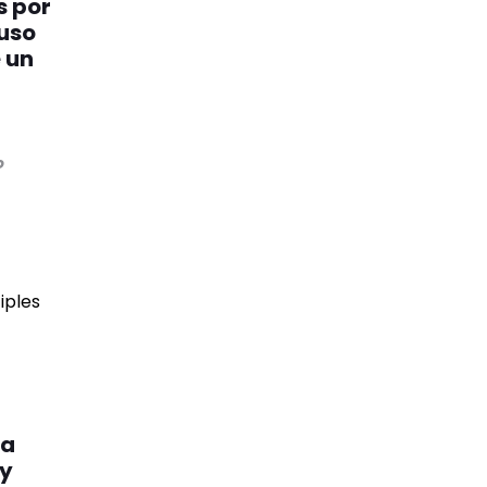
s por
uso
e un
o
na
 y