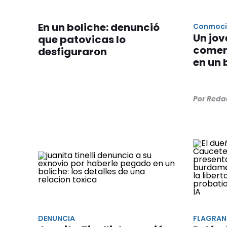
En un boliche: denunció
Conmoci
Un jov
que patovicas lo
comen
desfiguraron
en un 
Por Reda
DENUNCIA
FLAGRAN