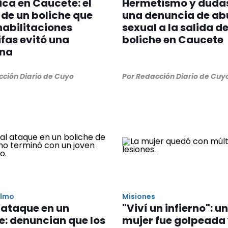
ca en Caucete: el
Hermetismo y duda
de un boliche que
una denuncia de ab
habilitaciones
sexual a la salida d
fas evitó una
boliche en Caucete
na
cción Diario de Cuyo
Por Redacción Diario de Cuy
elmo
Misiones
 ataque en un
"Viví un infierno": u
e: denuncian que los
mujer fue golpeada