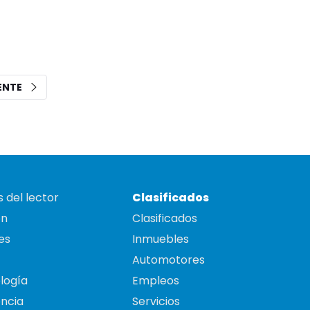
IENTE
 del lector
Clasificados
on
Clasificados
es
Inmuebles
Automotores
logía
Empleos
ncia
Servicios