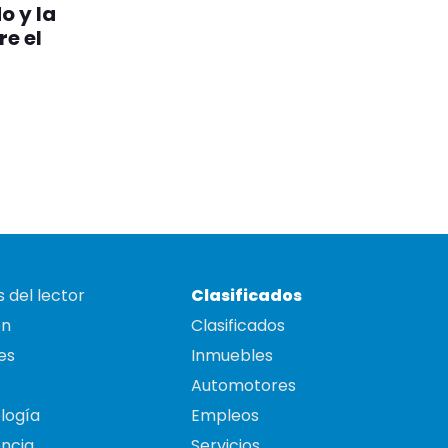
o y la
re el
 del lector
Clasificados
on
Clasificados
es
Inmuebles
Automotores
logía
Empleos
ncia
Servicios