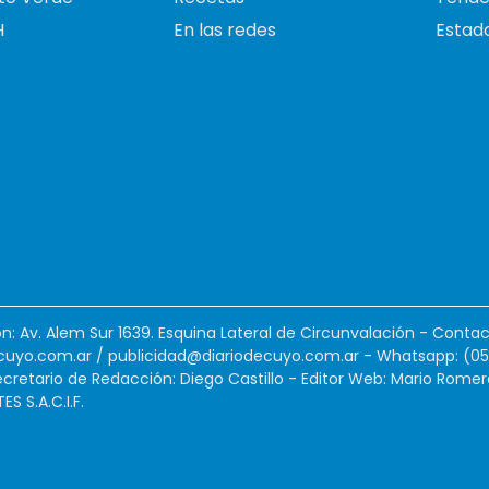
H
En las redes
Estado
ión: Av. Alem Sur 1639. Esquina Lateral de Circunvalación - Contac
cuyo.com.ar
/
publicidad@diariodecuyo.com.ar
-
Whatsapp: (0
cretario de Redacción: Diego Castillo - Editor Web: Mario Romer
 S.A.C.I.F.