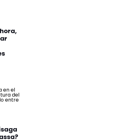
hora,
iar
es
isaga
Massa?