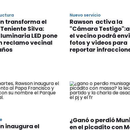
ructura
Nuevo servicio
n transforma el
Rawson activa la
 Teniente Silva:
"Cámara Testigo":a
luminaria LED pone
el vecino podrá env
un reclamo vecinal
fotos y videos para
años
reportar infraccion
¿Ganó o perdió Mun
e
n inaugura el
en el picadito con 