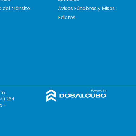
 del tránsito
Avisos Fúnebres y Misas
Edictos
to:
54) 264
o -