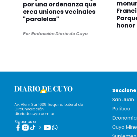
monum
por una ordenanza que
Franc
crea uniones vecinales
Parque
"paralelas"
honor
Por Redacción Diario de Cuyo
Seccione
San Juan
Av. Alem Sur 1639. Esquina Lateral de
Política
Circunvalación
diariodecuyo.com.ar
Economía
Siguenos en:
Cuyo Mine
X
Suplemen