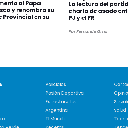
ento al Papa
La lectura del partid
isco y renombra su
charla de asado ent
 Provincial en su
PJ y el FR
Por Fernando Ortiz
s
Policiales
Cartas
Pasión Deportiva
Opini
Espectáculos
Social
Argentina
Salud
ro
El Mundo
Tecno
to Verde
Recetas
Tende